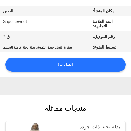
مكان المنشأ:
الصين
مراقبة
اسم العلامة
Super-Sweet
الجودة
التجارية:
رقم الموديل:
ق-7
اتصل
تسليط الضوء:
,
سترة النحل جيدة التهوية
بدلة نحلة كاملة الجسم
بنا
اتصل بنا!
اطلب
اقتباس
خريطة
منتجات مماثلة
الموقع
بدلة نحلة ذات جودة
PRIVACY