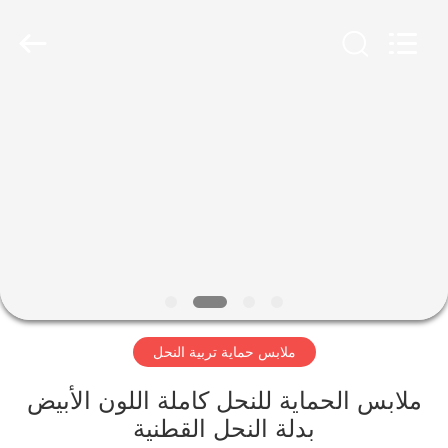
Biotechnology
Co.,
Ltd.
All
Rights
Reserved.
Developed
by
الصفحة
ECER
الرئيسية
منتجات
معلومات
عنا
ملابس حماية تربية النحل
جولة
في
ملابس الحماية للنحل كاملة اللون الأبيض
بدلة النحل القطنية
المعمل