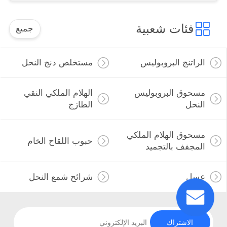
فئات شعبية
جميع
الراتنج البروبوليس
مستخلص دنج النحل
مسحوق البروبوليس
الهلام الملكي النقي
النحل
الطازج
مسحوق الهلام الملكي
حبوب اللقاح الخام
المجفف بالتجميد
عسل
شرائح شمع النحل
الاشتراك