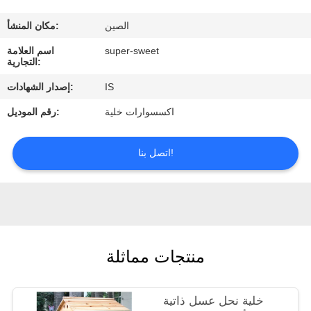
الصين
مكان المنشأ:
مراقبة
super-sweet
اسم العلامة
الجودة
التجارية:
IS
إصدار الشهادات:
اتصل
اكسسوارات خلية
رقم الموديل:
بنا
اتصل بنا!
اطلب
اقتباس
منتجات مماثلة
خلية نحل عسل ذاتية