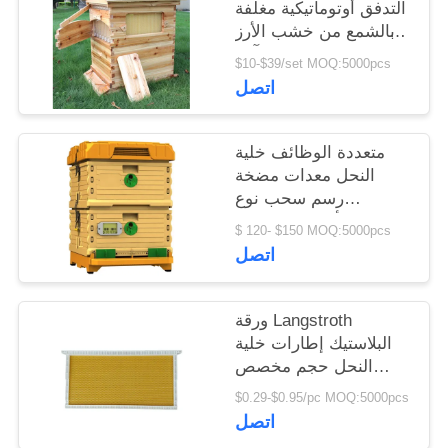
التدفق أوتوماتيكية مغلفة
بالشمع من خشب الأرز
الصيني و 7 إطارات آلية
$10-$39/set MOQ:5000pcs
لتربية النحل أداة معدات
اتصل
تربية النحل
متعددة الوظائف خلية
النحل معدات مضخة
رسم سحب نوع
البلاستيك أسفل المجلس
$ 120- $150 MOQ:5000pcs
ل خلية النحل
اتصل
ورقة Langstroth
البلاستيك إطارات خلية
النحل حجم مخصص
لمعدات تربية النحل
$0.29-$0.95/pc MOQ:5000pcs
اتصل