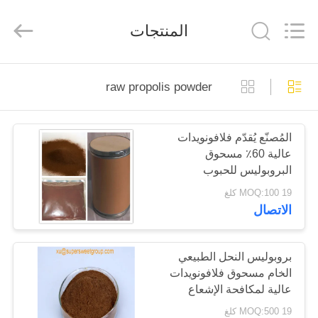
Co.,
Ltd.
All
المنتجات
Rights
Reserved.
Developed
by
ECER
الصفحة
raw propolis powder
الرئيسية
المُصنّع يُقدّم فلافونويدات
منتجات
عالية 60٪ مسحوق
البروبوليس للحبوب
معلومات
19 MOQ:100 كلغ
الاتصال
عنا
جولة
بروبوليس النحل الطبيعي
الخام مسحوق فلافونويدات
في
عالية لمكافحة الإشعاع
المعمل
19 MOQ:500 كلغ