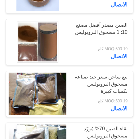
الاتصال
مراقبة
الجودة
الصين مصدر أفضل مصنع
10: 1 مسحوق البروبوليس
اتصل
19 MOQ:500 كلغ
بنا
الاتصال
اطلب
بيع ساخن سعر جيد صناعة
مسحوق البروبوليس
اقتباس
بكميات كبيرة
19 MOQ:500 كلغ
خريطة
الاتصال
الموقع
نقاء الصين 70% مُورّد
PRIVACY
مسحوق البروبوليس