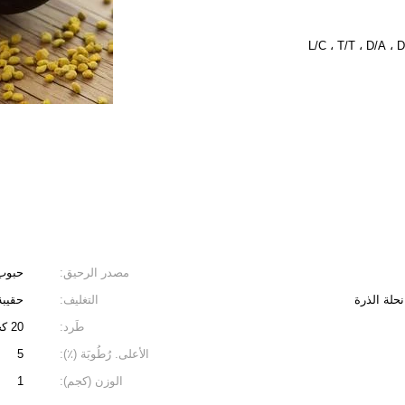
L/C ، T/T ، D/A ،
مصدر الرحيق:
حبوب
حلة الذرة
التغليف:
حقيبة
طَرد:
20 كجم/CTN
الأعلى. رُطُوبَة (٪):
5
الوزن (كجم):
1