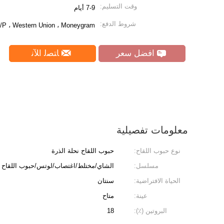
وقت التسليم:
7-9 أيام
شروط الدفع:
 D/P ، Western Union ، Moneygram
افضل سعر
ﺎﺘﺼﻟ ﺍﻶﻧ
معلومات تفصيلية
نوع حبوب اللقاح:
حبوب اللقاح نحلة الذرة
مسلسل:
الشاي/مختلط/اغتصاب/لوتس/حبوب اللقاح ن
الحياة الافتراضية:
سنتان
عينة:
متاح
البروتين (٪):
18