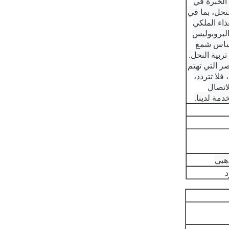
 الخبرة في
نحل، بما في
ذاء الملكي
لبروبوليس
أساس شمع
ربية النحل.
صر التي تهتم
 فلا تتردد،
اتصال
دمة لدينا.
هبي
د