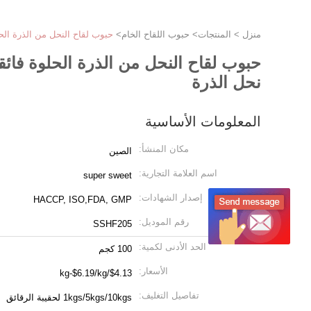
منزل
>
المنتجات
>
حبوب اللقاح الخام
>
حبوب لقاح النحل من الذرة الح
حبوب لقاح النحل من الذرة الحلوة فائ
نحل الذرة
المعلومات الأساسية
مكان المنشأ:
الصين
اسم العلامة التجارية:
super sweet
إصدار الشهادات:
HACCP, ISO,FDA, GMP
رقم الموديل:
SSHF205
الحد الأدنى لكمية:
100 كجم
الأسعار:
$4.13/kg-$6.19/kg
تفاصيل التغليف:
1kgs/5kgs/10kgs لحقيبة الرقائق