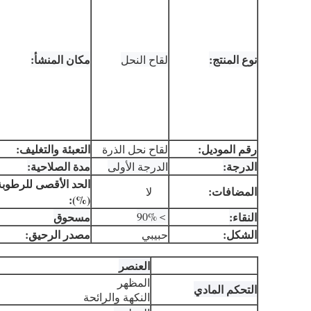
نوع المنتج:
مكان المنشأ:
لقاح النحل
رقم الموديل:
التعبئة والتغليف:
لقاح نحل الذرة
الدرجة:
مدة الصلاحية:
الدرجة الأولى
الحد الأقصى للرطوبة
المضافات:
لا
(%):
النقاء:
＞90%
مسحوق
الشكل:
مصدر الرحيق:
حبيبي
العنصر
المظهر
التحكم المادي
النكهة والرائحة