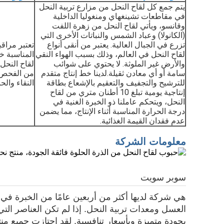
يتم جمع كل لقاح النحل من مزارع تربية النحل
في مقاطعات تشينغهاي ومنغوليا الداخلية
وقانسو، ويأتي لقاح النحل من زهرة اللفت
(الكانولا) وعباد الشمس والنباتات الأخرى التي
تزرع في الجبال العالية. يعتبر من أنقى أنواع
تعتبر مراقب
لقاح النحل في العالم، وذلك بسبب الهواء النقي
المناسبة خ
والأرض غير الملوثة. لا يحتوي على شوائب
سامة أو أي معادن ثقيلة.
لدينا خط إنتاج متقدم
من الفحص ب
للترشيح والتجفيف والتعقيم بالإشعاع بطاقة
النقاء والحب
إنتاجية يومية تبلغ 10 أطنان متري من لقاح
النحل، ويتحكم عاملنا ذو الخبرة الغنية في
درجة الحرارة المناسبة أثناء الإنتاج، مما يضمن
عدم فقدان القيمة الغذائية.
معلومات الشركة
سوبر سويت
هي شركة لديها أكثر من أربعين عامًا من الخبرة ف
العسل ومعدات تربية النحل. إذا لم تكن العناصر التي 
بجودة متميزة وبأسعار تنافسية. لقد اجتازت جميع م