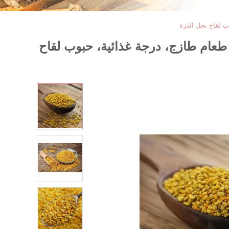
ب لقاح نحل الذرة
 طعام طازج، درجة غذائية، حبوب لقاح