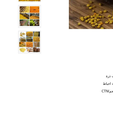
 ذرة
 احباط