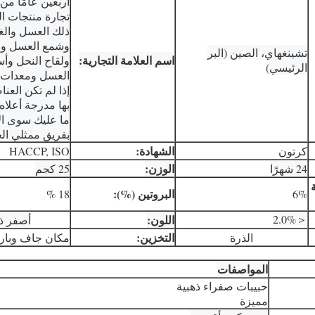
أربعين عامًا من
تجارة منتجات ال
ذلك العسل والغ
وشمع العسل وا
تشينغهاي، الصين (البر
اسم العلامة التجارية:
ولقاح النحل و
الرئيسي)
العسل ومعدات ت
إذا لم تكن العنا
بها مدرجة أعلاه،
ما عليك سوى ال
بفريق ممثلي الخ
الشهادة:
كرتون
HACCP, ISO
الوزن:
24 شهرًا
25 كجم
البروتين (%):
18 %
6%
＜2.0%
اللون:
أصفر ذ
التخزين:
الذرة
مكان جاف وبار
المواصفات
حبيبات صفراء ذهبية
مميزة