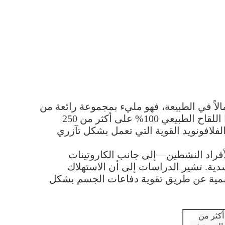
مالاً في الطبيعة، فهو مليء بمجموعة رائعة من
الفيتامينات والمعادن والبروتينات ومضادات الأكسدة. على عكس المكملات الغذائية العادية، يحتوي هذا اللقاح الطبيعي 100% على أكثر من 250
والفلافونويد القوية التي تعمل بشكل تآزري
روتين (حتى 35%)—وهو مثالي للرياضيين والأفراد النشطين—إلى جانب الكاروتينات
دية. تشير الدراسات إلى أن الاستهلاك
سمية عن طريق تقوية دفاعات الجسم بشكل
أكثر من