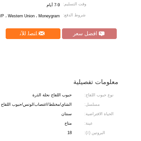
وقت التسليم:
7-9 أيام
شروط الدفع:
 D/P ، Western Union ، Moneygram
افضل سعر
ﺎﺘﺼﻟ ﺍﻶﻧ
معلومات تفصيلية
نوع حبوب اللقاح:
حبوب اللقاح نحلة الذرة
مسلسل:
الشاي/مختلط/اغتصاب/لوتس/حبوب اللقاح ن
الحياة الافتراضية:
سنتان
عينة:
متاح
البروتين (٪):
18