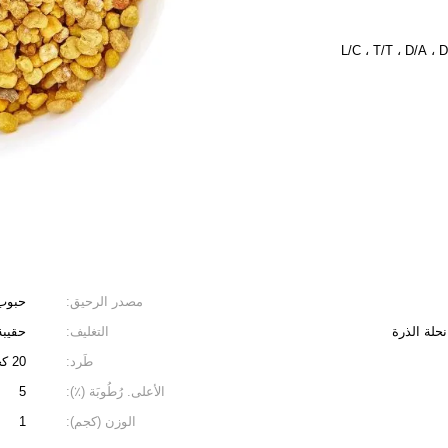
L/C ، T/T ، D/A ،
مصدر الرحيق:
حبوب
حلة الذرة
التغليف:
حقيبة
طَرد:
20 كجم/CTN
الأعلى. رُطُوبَة (٪):
5
الوزن (كجم):
1