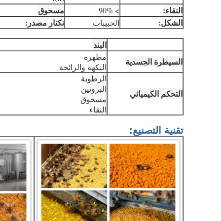
النقاء:
مسحوق
> 90%
الشكل:
نكتار مصدر:
الحبيبات
البند
مظهره
السيطرة الجسدية
النكهة والرائحة
الرطوبة
البروتين
التحكم الكيميائي
مسحوق
النقاء
تقنية التصنيع: