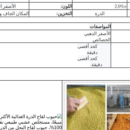
اللون:
<2.0%
الأصفر ا
التخزين:
الذرة
المكان الجاف وا
المواصفات
الأصفر الذهبي
الخصائص
60.0% كحد أقصى
18.0% دقيقة
20.0% كحد أقصى
90٪ دقيقة.