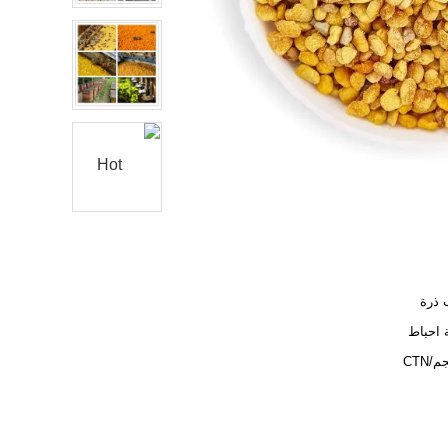
 ذرة
 احباط