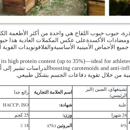
رة، حبوب حبوب اللقاح هي واحدة من أكثر الأطعمة الكا
في ذلك جميع الأحماض الأمينية الأساسيةوالفلافونويدات القو
its high protein content (up to 35%)—ideal for athlet
lammatory properties that help combat fatigue
ة من خلال تقوية دفاعات الجسم بشكل طبيعي.
تشينغهاي، الصين (البر
اسم العلامة التجارية
رائع جدا
الرئيسي)
شهادة:
علبة
HACCP، ISO
وزن:
24 شهرا
25 كجم
البروتين (%):
18 ٪
6%