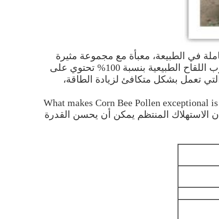
ملة في الطبيعة، معبأة مع مجموعة مثيرة
للإعجاب من الفيتامينات والمعادن والبروتينات،ومضادات الأكسدةعلى عكس المكملات العادية هذا حبوب اللقاح الطبيعية بنسبة 100% تحتوي على
ية التي تعمل بشكل متكافئ لزيادة الطاقة،
What makes Corn Bee Pollen exceptional is 
boosting carotenoids and anti-infالدراسات تشير إلى أن الاستهلاك المنتظم يمكن أن يحسن القدرة