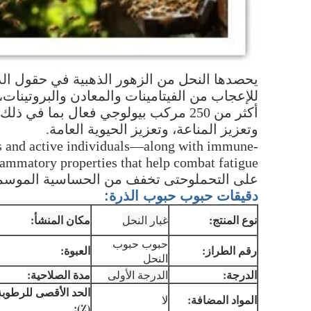
يحصدها النحل من الزهور الذهبية في حقول الذ
أكثر من 250 مركب بيولوجي فعال بما 
وتعزيز المناعة، وتعزيز الحيوية العامة.
es and active individuals—along with immune-
على التحملوحتى تخفف من الحساسية الموسمي
دقيقات حبوب حبوب الذرة:
نوع المنتج:
مكان المنشأ:
غبار النحل
حبوب حبوب
رقم الطراز:
العبوة:
النحل
الدرجة:
مدة الصلاحية:
الدرجة الأولى
الحد الأقصى للرطوبة
المواد المضافة:
لا
(٪):