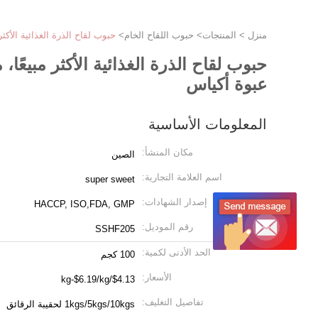
منزل
>
المنتجات
>
حبوب اللقاح الخام
>
حبوب لقاح الذرة الغذائية الأكثر مبيعًا، مستخلص عشبي طب
عبوة أكياس
المعلومات الأساسية
مكان المنشأ:
الصين
اسم العلامة التجارية:
super sweet
إصدار الشهادات:
HACCP, ISO,FDA, GMP
رقم الموديل:
SSHF205
الحد الأدنى لكمية:
100 كجم
الأسعار:
$4.13/kg-$6.19/kg
تفاصيل التغليف:
1kgs/5kgs/10kgs لحقيبة الرقائق