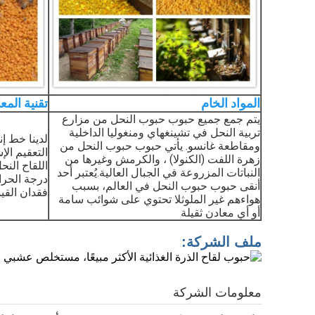
المواد الخام
تقنية المع
يتم جمع جميع حبوب حبوب النحل من مزارع
تربية النحل في تشينغهاي ومنغوليا الداخلية
لدينا خط إن
ومقاطعة غانسو. يأتي حبوب حبوب النحل من
زهرة اللفت (الكنولا) ، والكرمش وغيرها من
اللقاح النح
النباتات المزروعة في الجبال العالية.يُعتبر أحد
درجة الحرا
أنقى حبوب حبوب النحل في العالم، بسبب
فقدان القيم
هواءهم غير الملوث
لا تحتوي على شوائب سامة
أو أي معادن ثقيلة
ملف الشركة:
معلومات الشركة