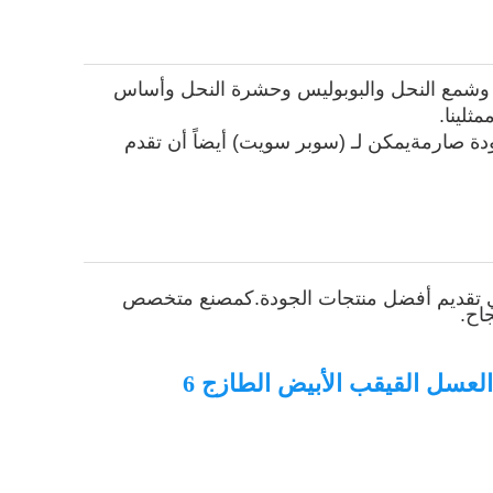
كي وشمع النحل والبوبوليس وحشرة النحل وأساس
ثلينا.
دة صارمةيمكن لـ (سوبر سويت) أيضاً أن تقدم
، أي تقديم أفضل منتجات الجودة.كمصنع متخصص
اح.