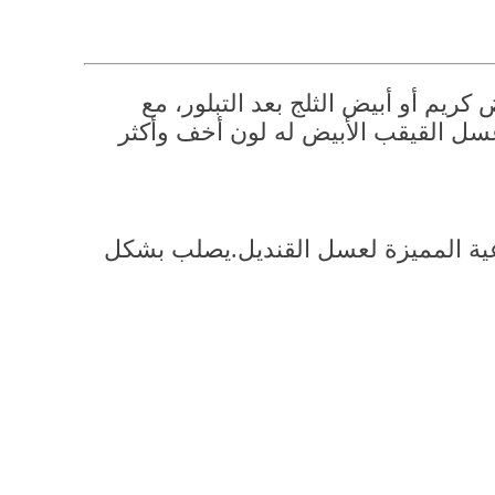
يظهر كلون من اللون الأبيض الفاتح عندما يكون سائلاً، لكنه يتحول إلى ظل أبيض كريم أو أبيض الثلج بعد التبلور، مع 
نسيج سلس يشبه الزبدة. على عكس العسل العادي،التي تميل إلى أن تكون صفراء أو بنية، عسل القيقب الأبيض له لون أخف وأكثر 
طعمها منعش ومعتدل الحلاوة، وغالبا ما تحمل نغمة زهرية خفية مثل الرائحة الباردة والنعناعية المميزة لعسل القنديل.يصلب بشكل 