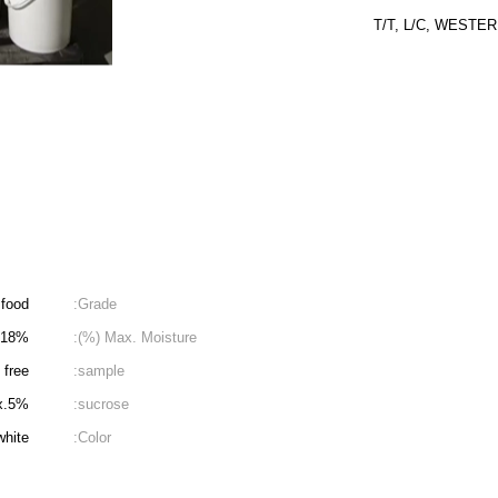
T/T, L/C, WESTER
food
Grade:
18%
Max. Moisture (%):
free
sample:
x.5%
sucrose:
white
Color: