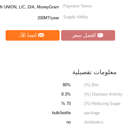
Payment Terms:
N UNION, L/C, D/A, MoneyGram
Supply Ability:
200MT/year
افضل سعر
ﺎﺘﺼﻟ ﺍﻶﻧ
معلومات تفصيلية
80%
Brix (%):
8.3%
Diastase Activity (%):
70 %
Reducing Sugar (%):
bulk/bottle
package:
no
Antibiotics: