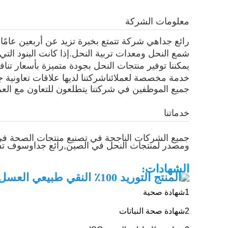
العسل الخام عالي الجودة
معلومات الشركة
رائع جدا
هي شركة تتمتع بخبرة تزيد عن أربعين عامً
شمع النحل ومعدات تربية النحل.إذا كانت البنود التي
يمكننا توفير منتجات النحل بجودة متميزة بأسعار ت
خدمة مخصصة لعملائناشركتنا لديها علاقات تعاونية ج
جميع الموظفين في شركتنا يتطلعون للتعاون مع العمل
خدماتنا
جميع الشركات الناجحة في تصنيع منتجات الصحة في 
ومصدر لمنتجات النحل في الصين,
رائع جدا
وسوف تساع
الشهادات:
1شهادة صحية
2شهادة صحة النباتات