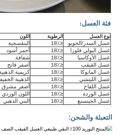
فئة العسل:
نوع العسل
الرطوبة
اللون
عسل السدر/الجوبو
≤18٪
البنفسجية
عسل البولي فلورا
≤18٪
أحمر أسود
عسل الأوكاسيا
≤18٪
شفافة
عسل القيقب
≤18٪
أصفر فاتح
عسل المانوكا
≤18٪
كريمية الذهبية
عسل الليتشي
≤18٪
الذهبية الخفيف
عسل اللقاح
≤18٪
أصفر مشرق
عسل الوردة
≤18٪
اللون الوردي
عسل الجينسنغ
≤18٪
البني الذهبي
التعبئة والشحن:
المواد الخام