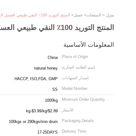
منزل
>
المنتجات
>
عسل
>
المنتج التوريد 100٪ النقي طبيعي العسل القيقب الصف الغذائي منتج النحل الحصاد الجديد العسل القيقب الأبيض الطازج
المنتج التوريد 100٪ النقي طبيعي العسل القيقب الصف الغذائي منتج النحل الحصاد الجديد العسل القيقب الأبيض الطازج
المعلومات الأساسية
Place of Origin:
China
اسم العلامة التجارية:
natural honey
إصدار الشهادات:
HACCP, ISO,FDA, GMP
Model Number:
SS
Minimum Order Quantity:
1000kg
الأسعار:
$2.89/kg-$3.99/kg
Packaging Details:
100kgs or 290kgs/iron drum
Delivery Time:
17-25DAYS