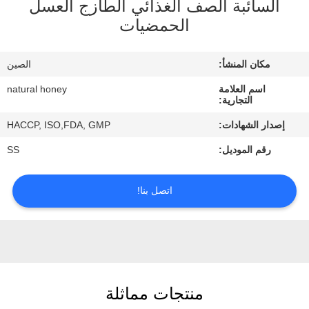
السائبة الصف الغذائي الطازج العسل
الحمضيات
مراقبة
الجودة
مكان المنشأ:
الصين
اسم العلامة
natural honey
اتصل
التجارية:
بنا
إصدار الشهادات:
HACCP, ISO,FDA, GMP
رقم الموديل:
SS
اطلب
اقتباس
اتصل بنا!
خريطة
الموقع
منتجات مماثلة
PRIVACY