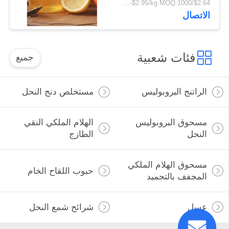
$2.64/kg-$2.95/kg MOQ:1000 كجم
حمضيات طازج في
الاتصال
عبوات برميلية
فئات شعبية
جميع
الراتنج البروبوليس
مستخلص دنج النحل
مسحوق البروبوليس
الهلام الملكي النقي
النحل
الطازج
مسحوق الهلام الملكي
حبوب اللقاح الخام
المجفف بالتجميد
عسل
شرائح شمع النحل