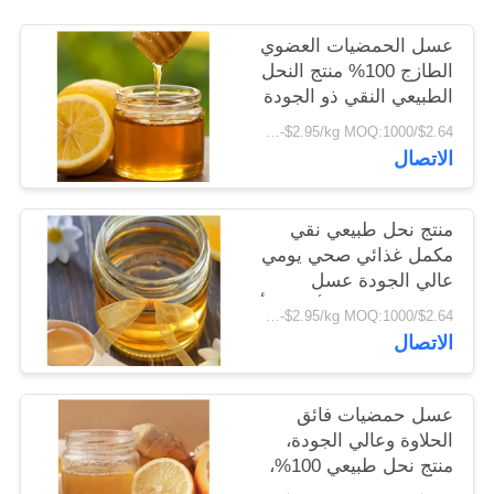
POLICY
عسل الحمضيات العضوي
الطازج 100% منتج النحل
الطبيعي النقي ذو الجودة
العالية الصف الغذائي
$2.64/kg-$2.95/kg MOQ:1000 كجم
عسل الحمضيات في
الاتصال
عبوات الطبول
منتج نحل طبيعي نقي
مكمل غذائي صحي يومي
عالي الجودة عسل
حمضيات صالح للأكل معبأ
$2.64/kg-$2.95/kg MOQ:1000 كجم
في برميل
الاتصال
عسل حمضيات فائق
الحلاوة وعالي الجودة،
منتج نحل طبيعي 100%،
درجة غذائية، عسل