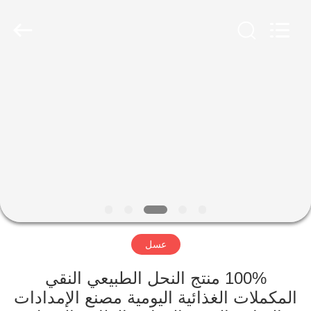
Co.,
Ltd.
All
Rights
Reserved.
Developed
by
ECER
الصفحة
الرئيسية
منتجات
معلومات
عنا
عسل
جولة
في
100% منتج النحل الطبيعي النقي
المكملات الغذائية اليومية مصنع الإمدادات
المعمل