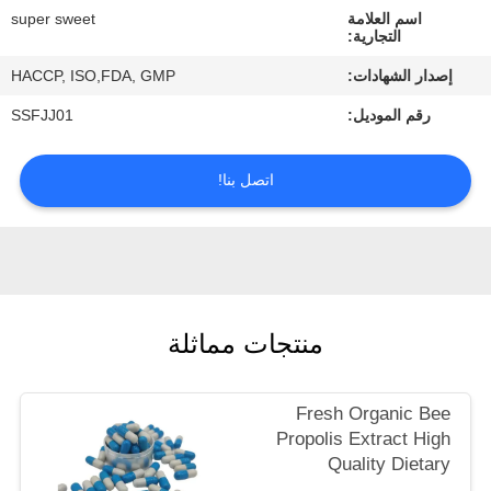
اسم العلامة
super sweet
التجارية:
مراقبة
إصدار الشهادات:
HACCP, ISO,FDA, GMP
الجودة
رقم الموديل:
SSFJJ01
اتصل
اتصل بنا!
بنا
اطلب
اقتباس
منتجات مماثلة
خريطة
الموقع
Fresh Organic Bee
Propolis Extract High
Quality Dietary
PRIVACY
Supplement High