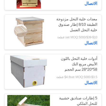
الاتصال
مراقبة
الجودة
معدات خلية النحل مزدوجة
الطبقة 8/10 إطار صندوق
خلية النحل العسل
اتصل
لانجستروث
$10-$39/set MOQ:5000 قطعة
بنا
الاتصال
اطلب
أدوات خلية النحل باللون
الأبيض مربع النك
اقتباس
58*20*28 سم الحجم
للنحل
$3.5-$4.8set MOQ:5000 قطعة
خريطة
الاتصال
الموقع
5 إطارات صناديق خشبية
PRIVACY
للنحل الملكي