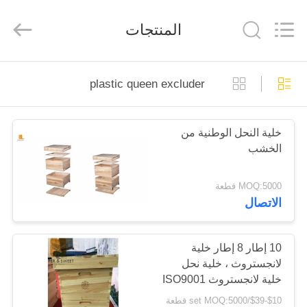
Biotechnology
Co.,
Ltd.
المنتجات
All
Rights
Reserved.
Developed
by
الصفحة
ECER
plastic queen excluder
الرئيسية
خلية النحل الوطنية من
منتجات
الخشب
معلومات
MOQ:5000 قطعة
الاتصال
عنا
جولة
10 إطار 8 إطار خلية
لانجستروث ، خلية نحل
في
خلية لانجستروث ISO9001
المعمل
متاحة
$10-$39/set MOQ:5000 قطعة