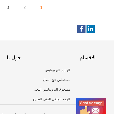
3
2
1
الاقسام
حول نا
الراتنج البروبوليس
مستخلص دنج النحل
مسحوق البروبوليس النحل
الهلام الملكي النقي الطازج