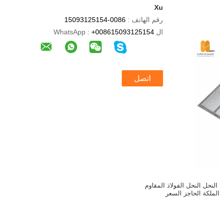
Xu
رقم الهاتف :
0086-15093125154
ال WhatsApp :
+008615093125154
اتصل
لنحل النحل النحل الفولاذ المقاوم
الملكة الحاجز السعر