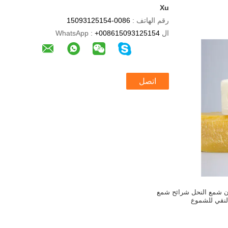
Xu
رقم الهاتف :
0086-15093125154
ال WhatsApp :
+008615093125154
اتصل
كربون شمع النحل شرائح شمع
لنقي للشموع