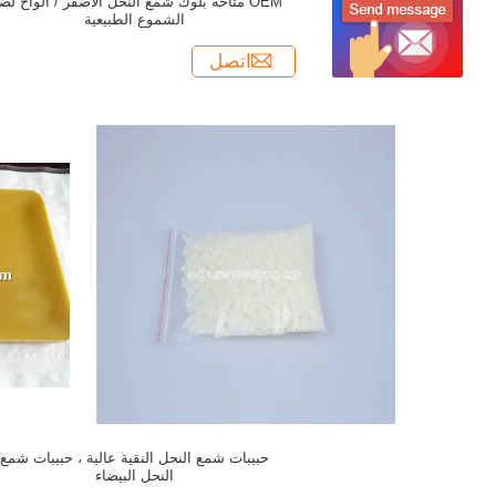
OEM متاحة بلوك شمع النحل الأصفر / ألواح لص
الشموع الطبيعية
اتصل
حبيبات شمع النحل النقية عالية ، حبيبات شمع
النحل البيضاء