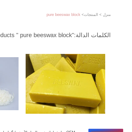
منزل
>
المنتجات
>
pure beeswax block
الكلمات الدالة:
"pure beeswax block "
match 171 products