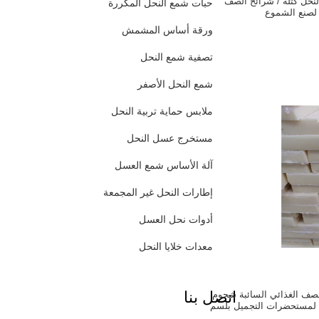
نحل كتلة / شرائح الصف
حبات شمع النحل المكررة
 لصنع الشموع
ورقة أساس المشمش
تصفية شمع النحل
شمع النحل الأصفر
ملابس حماية تربية النحل
مستخرج عسل النحل
آلة الأساس شمع العسل
إطارات النحل غير المجمعة
أدوات نحل العسل
معدات خلايا النحل
اتصل بنا
الصف الغذائي السائبة شحوم
 لمستحضرات التجميل بلسم
لشفاه