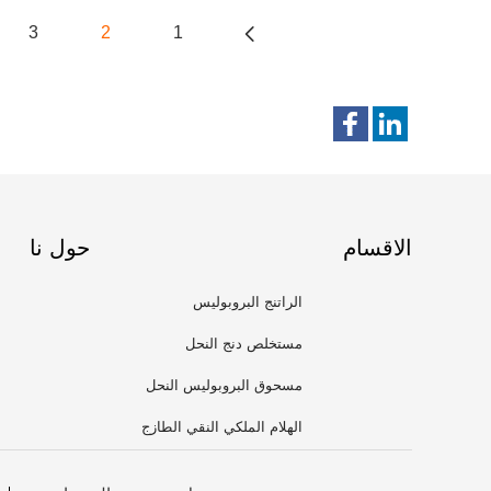
3
2
1
الاقسام
حول نا
الراتنج البروبوليس
مستخلص دنج النحل
مسحوق البروبوليس النحل
الهلام الملكي النقي الطازج