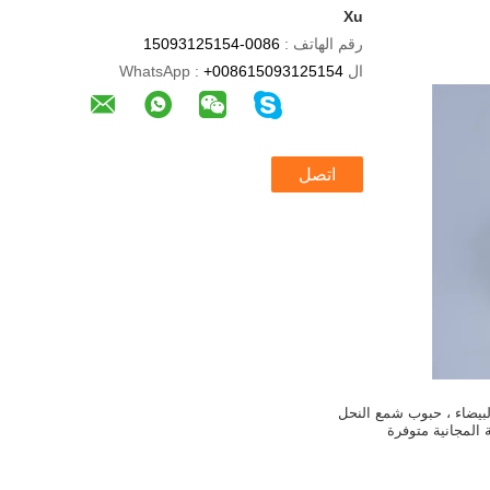
Xu
رقم الهاتف :
0086-15093125154
ال WhatsApp :
+008615093125154
اتصل
بيضاء ، حبوب شمع النحل
ة المجانية متوفرة