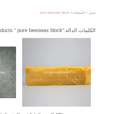
منزل
>
المنتجات
>
pure beeswax block
الكلمات الدالة:
"pure beeswax block "
match 171 products