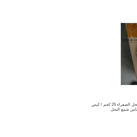
OEM شرائح شمع النحل الصفراء 25 كجم / كيس
ساس شمع النحل