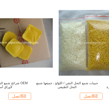
حبيبات شمع النحل النقي / اللؤلؤ ، جميعها شمع
رة
النحل الطبيعي
لأوراق أ
اتصل
اتصل