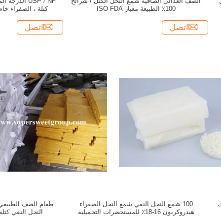
الصف الغذائي الصافية شمع النحل الكتل / شرائح
USP / NF الد
100٪ الطبيعة معيار ISO FDA
كتلة ، الصفراء خا
اتصل
اتصل
وك
100 شمع النحل النقي شمع النحل الصفراء
طعام الصف الطبيعي
هيدروكربون 16-18٪ للمستحضرات التجميلية
النحل النقي كتلة 25 كجم / كيس التعب
الصناعية