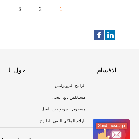
4
3
2
1
الاقسام
حول نا
الراتنج البروبوليس
مستخلص دنج النحل
مسحوق البروبوليس النحل
الهلام الملكي النقي الطازج