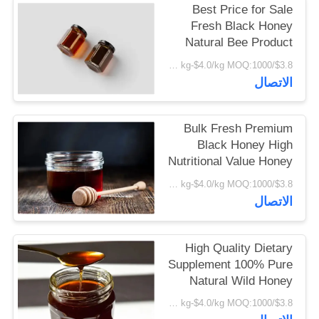
Best Price for Sale
POLICY
Fresh Black Honey
Natural Bee Product
Daily Dietary
$3.8/kg-$4.0/kg MOQ:1000 كجم
Supplement Food
الاتصال
Grade Premium Black
Honey
Bulk Fresh Premium
Black Honey High
Nutritional Value Honey
Food Grade Sweet
$3.8/kg-$4.0/kg MOQ:1000 كجم
Black Honey in Barrel
الاتصال
Packaging
High Quality Dietary
Supplement 100% Pure
Natural Wild Honey
Factory Supply Bulk
$3.8/kg-$4.0/kg MOQ:1000 كجم
Fresh Food Grade