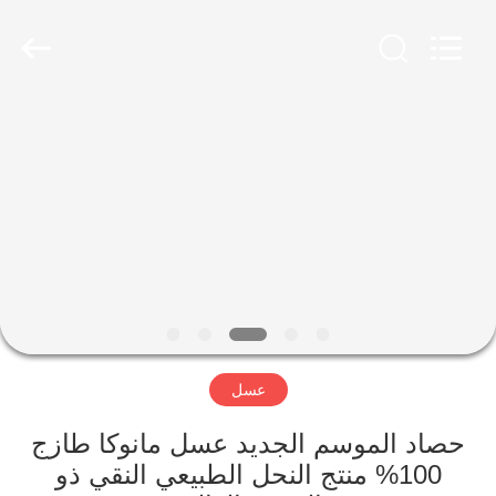
Co.,
Ltd.
All
Rights
Reserved.
Developed
by
ECER
الصفحة
الرئيسية
منتجات
معلومات
عنا
عسل
جولة
في
حصاد الموسم الجديد عسل مانوكا طازج
100% منتج النحل الطبيعي النقي ذو
المعمل