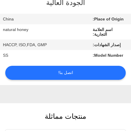
الجودة العالية
مراقبة
China
Place of Origin:
الجودة
اسم العلامة
natural honey
التجارية:
اتصل
إصدار الشهادات:
HACCP, ISO,FDA, GMP
بنا
SS
Model Number:
اطلب
اتصل بنا!
اقتباس
خريطة
الموقع
منتجات مماثلة
PRIVACY