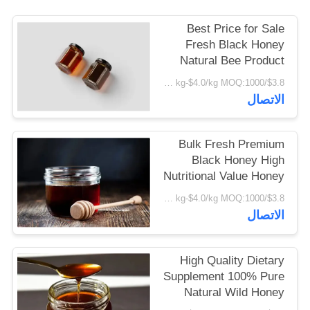
POLICY
Best Price for Sale
Fresh Black Honey
Natural Bee Product
Daily Dietary
$3.8/kg-$4.0/kg MOQ:1000 كجم
Supplement Food
الاتصال
Grade Premium Black
Honey
Bulk Fresh Premium
Black Honey High
Nutritional Value Honey
Food Grade Sweet
$3.8/kg-$4.0/kg MOQ:1000 كجم
Black Honey in Barrel
الاتصال
Packaging
High Quality Dietary
Supplement 100% Pure
Natural Wild Honey
Factory Supply Bulk