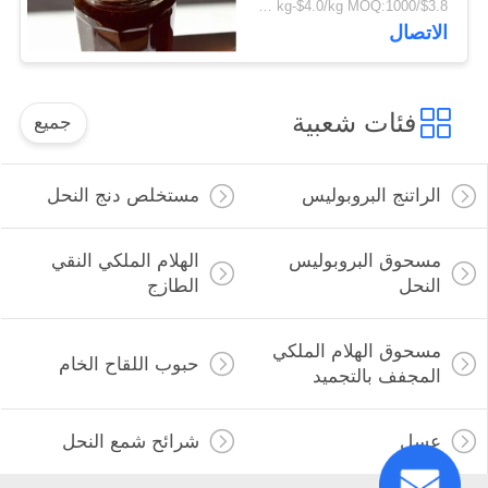
$3.8/kg-$4.0/kg MOQ:1000 كجم
Fresh Food Grade
الاتصال
Black Honey
فئات شعبية
جميع
الراتنج البروبوليس
مستخلص دنج النحل
مسحوق البروبوليس
الهلام الملكي النقي
النحل
الطازج
مسحوق الهلام الملكي
حبوب اللقاح الخام
المجفف بالتجميد
عسل
شرائح شمع النحل