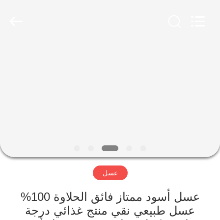
Co.,
Ltd.
All
Rights
Reserved.
Developed
by
ECER
الصفحة
الرئيسية
منتجات
معلومات
عنا
عسل
جولة
في
عسل أسود ممتاز فائق الحلاوة 100%
عسل طبيعي نقي منتج غذائي درجة
المعمل