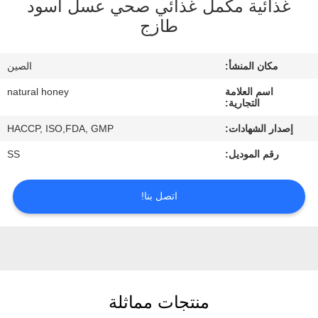
غذائية مكمل غذائي صحي عسل أسود
طازج
مراقبة
الجودة
مكان المنشأ:
الصين
اسم العلامة
natural honey
اتصل
التجارية:
بنا
إصدار الشهادات:
HACCP, ISO,FDA, GMP
رقم الموديل:
SS
اطلب
اقتباس
اتصل بنا!
خريطة
الموقع
منتجات مماثلة
PRIVACY