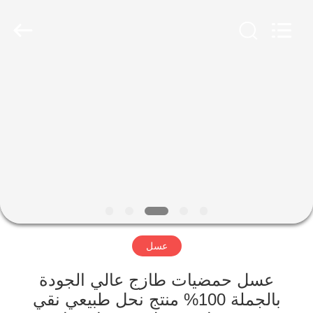
Co.,
Ltd.
All
Rights
Reserved.
Developed
by
ECER
الصفحة
الرئيسية
منتجات
معلومات
عنا
عسل
جولة
في
عسل حمضيات طازج عالي الجودة
بالجملة 100% منتج نحل طبيعي نقي
المعمل