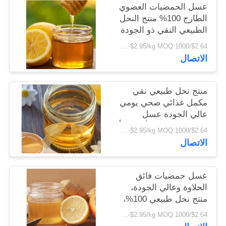
عسل الحمضيات العضوي
POLICY
الطازج 100% منتج النحل
الطبيعي النقي ذو الجودة
العالية الصف الغذائي
$2.64/kg-$2.95/kg MOQ:1000 كجم
عسل الحمضيات في
الاتصال
عبوات الطبول
منتج نحل طبيعي نقي
مكمل غذائي صحي يومي
عالي الجودة عسل
حمضيات صالح للأكل معبأ
$2.64/kg-$2.95/kg MOQ:1000 كجم
في برميل
الاتصال
عسل حمضيات فائق
الحلاوة وعالي الجودة،
منتج نحل طبيعي 100%،
درجة غذائية، عسل
$2.64/kg-$2.95/kg MOQ:1000 كجم
حمضيات طازج في