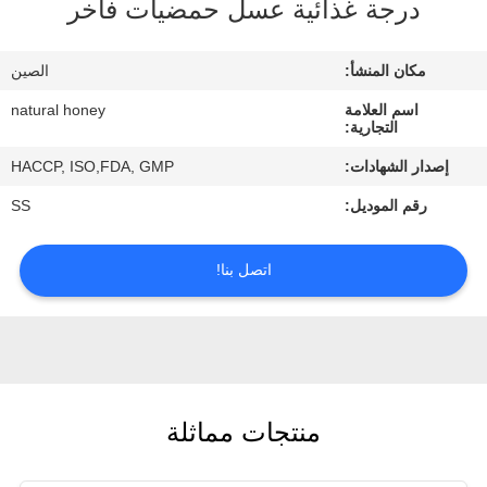
درجة غذائية عسل حمضيات فاخر
مراقبة
مكان المنشأ:
الصين
الجودة
اسم العلامة
natural honey
التجارية:
اتصل
إصدار الشهادات:
HACCP, ISO,FDA, GMP
بنا
رقم الموديل:
SS
اطلب
اتصل بنا!
اقتباس
خريطة
الموقع
منتجات مماثلة
PRIVACY